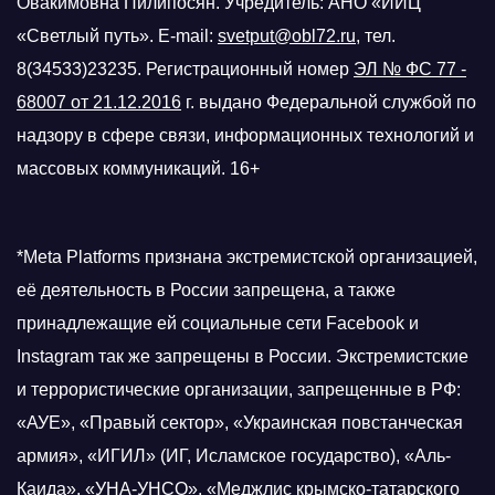
Овакимовна Пилипосян. Учредитель: АНО «ИИЦ
«Светлый путь». E-mail:
svetput@obl72.ru
, тел.
8(34533)23235. Регистрационный номер
ЭЛ № ФС 77 -
68007 от 21.12.2016
г.
выдано Федеральной службой по
надзору в сфере связи, информационных технологий и
массовых коммуникаций. 16+
*Meta Platforms признана экстремистской организацией,
её деятельность в России запрещена, а также
принадлежащие ей социальные сети Facebook и
Instagram так же запрещены в России. Экстремистские
и террористические организации, запрещенные в РФ:
«АУЕ», «Правый сектор», «Украинская повстанческая
армия», «ИГИЛ» (ИГ, Исламское государство), «Аль-
Каида», «УНА-УНСО», «Меджлис крымско-татарского