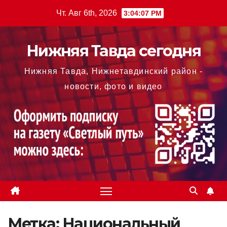
Перейти
Чт. Авг 6th, 2026
3:04:08 PM
к
содержимому
Нижняя Тавда сегодня
Нижняя Тавда, Нижнетавдинский район -
новости, фото и видео
Метка:
Национальный