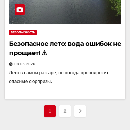
БЕЗОПАСНОСТЬ
Безопасное лето: вода ошибок не
прощает! ⚠
08.06.2026
Лето в самом разгаре, но погода преподносит
опасные сюрпризы.
Пагинация
1
2
записей