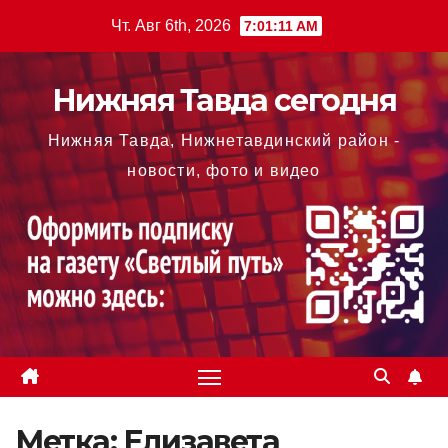
Перейти
Чт. Авг 6th, 2026
7:01:13 AM
к
содержимому
Нижняя Тавда сегодня
Нижняя Тавда, Нижнетавдинский район -
новости, фото и видео
Метка:
Елизавета