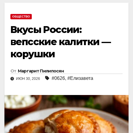
ОБЩЕСТВО
Вкусы России:
вепсские калитки —
корушки
От
Маргарит Пилипосян
#0626
,
#Елизавета
ИЮН 30, 2026