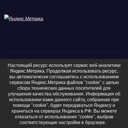
Настоящий ресурс использует сервис веб-аналитики
Нижняя Тавда сегодня
Яндекс.Метрика. Продолжая использовать ресурс,
вы автоматически соглашаетесь с использованием
Нижняя Тавда, Нижнетавдинский район - новости, фото
сервисом Яндекс.Метрика файлов "cookie" с целью
сбора технических данных посетителей для
и видео
улучшения качества обслуживания. Информация об
использовании вами данного сайта, собранная при
помощи "cookie", будет передаваться Яндексу и
храниться на серверах Яндекса в РФ. Вы можете
Сайт работает на WordPress
|
Тема: Newsup, автор
Themeansar
отказаться от использования "cookie", выбрав
соответствующие настройки в браузере.