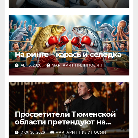
На ринге – карась и селёдка
АВГ 5, 2026
МАРГАРИТ ПИЛИПОСЯН
Просветители Тюменской
области претендуют на
награду Знание.Премия
ИЮЛ 30, 2026
МАРГАРИТ ПИЛИПОСЯН