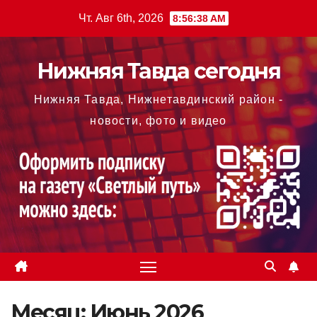
Перейти
Чт. Авг 6th, 2026
8:56:40 AM
к
содержимому
Нижняя Тавда сегодня
Нижняя Тавда, Нижнетавдинский район -
новости, фото и видео
Месяц:
Июнь 2026