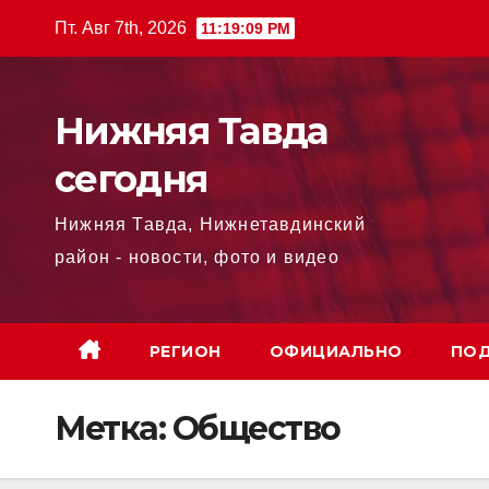
Перейти
Пт. Авг 7th, 2026
11:19:10 PM
к
содержимому
Нижняя Тавда
сегодня
Нижняя Тавда, Нижнетавдинский
район - новости, фото и видео
РЕГИОН
ОФИЦИАЛЬНО
ПОД
Метка:
Общество