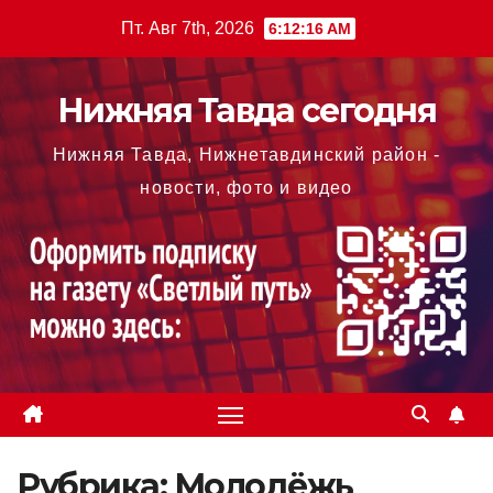
Перейти
Пт. Авг 7th, 2026
6:12:17 AM
к
содержимому
Нижняя Тавда сегодня
Нижняя Тавда, Нижнетавдинский район -
новости, фото и видео
Рубрика:
Молодёжь