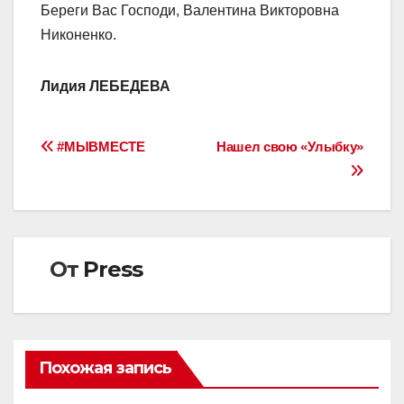
Береги Вас Господи, Валентина Викторовна
Никоненко.
Лидия ЛЕБЕДЕВА
Навигация
#МЫВМЕСТЕ
Нашел свою «Улыбку»
по
записям
От
Press
Похожая запись