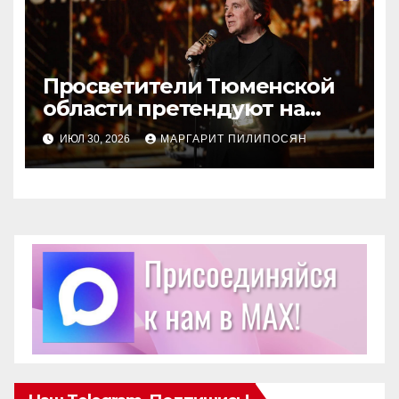
Просветители Тюменской
области претендуют на
награду Знание.Премия
ИЮЛ 30, 2026
МАРГАРИТ ПИЛИПОСЯН