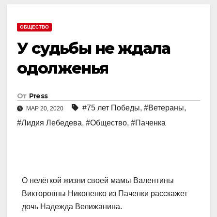
ОБЩЕСТВО
У судьбы не ждала
одолженья
От
Press
#75 лет Победы
,
#Ветераны
,
МАР 20, 2020
#Лидия Лебедева
,
#Общество
,
#Паченка
О нелёгкой жизни своей мамы Валентины
Викторовны Никоненко из Паченки расскажет
дочь Надежда Велижанина.