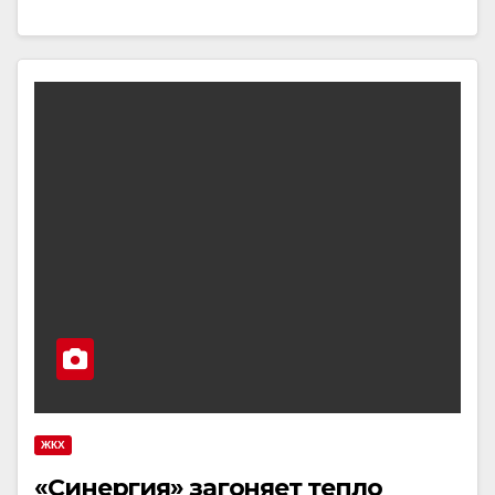
ЖКХ
«Синергия» загоняет тепло