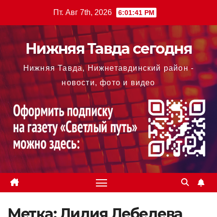
Перейти
Пт. Авг 7th, 2026
6:01:41 PM
к
содержимому
Нижняя Тавда сегодня
Нижняя Тавда, Нижнетавдинский район -
новости, фото и видео
Метка:
Лидия Лебедева