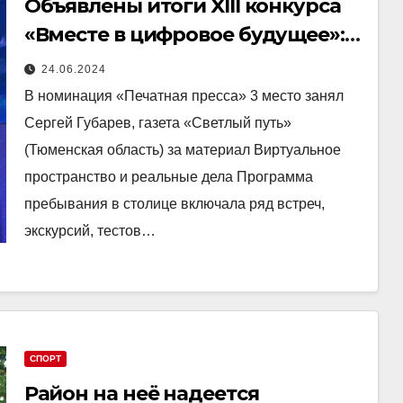
Объявлены итоги XIII конкурса
«Вместе в цифровое будущее»:
лидируют темы ИИ,
24.06.2024
кибербезопасности граждан и
В номинация «Печатная пресса» 3 место занял
цифровизации отраслей
Сергей Губарев, газета «Светлый путь»
народного хозяйства
(Тюменская область) за материал Виртуальное
пространство и реальные дела Программа
пребывания в столице включала ряд встреч,
экскурсий, тестов…
СПОРТ
Район на неё надеется