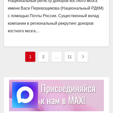
Национальный регистр доноров костного мозга
имени Васи Перевощикова (Национальный РДКМ)
с помощью Почты России. Существенный вклад
компании в региональный рекрутинг доноров
костного мозга…
Пагинация
1
2
…
11
записей