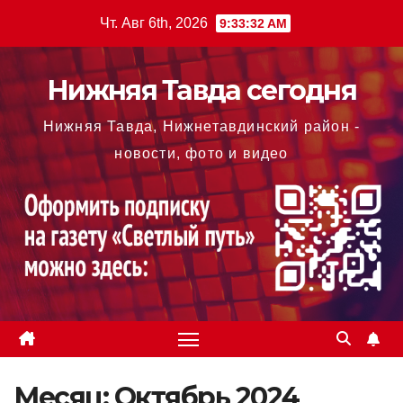
Перейти
Чт. Авг 6th, 2026
9:33:33 AM
к
содержимому
Нижняя Тавда сегодня
Нижняя Тавда, Нижнетавдинский район -
новости, фото и видео
Месяц:
Октябрь 2024