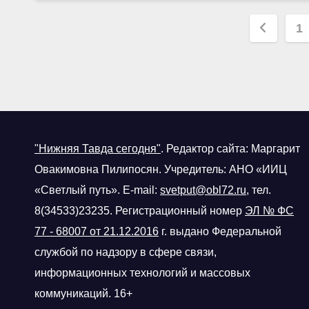
Паги
1
запис
"Нижняя Тавда сегодня"
.
Редактор сайта: Маргарит
Овакимовна Пилипосян. Учредитель: АНО «ИИЦ
«Светлый путь». E-mail:
svetput@obl72.ru
, тел.
8(34533)23235. Регистрационный номер
ЭЛ № ФС
77 - 68007 от 21.12.2016
г.
выдано Федеральной
службой по надзору в сфере связи,
информационных технологий и массовых
коммуникаций. 16+