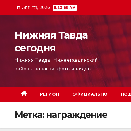
Перейти
Пт. Авг 7th, 2026
9:14:00 AM
к
содержимому
Нижняя Тавда
сегодня
Нижняя Тавда, Нижнетавдинский
район - новости, фото и видео
РЕГИОН
ОФИЦИАЛЬНО
ПОД
Метка:
награждение