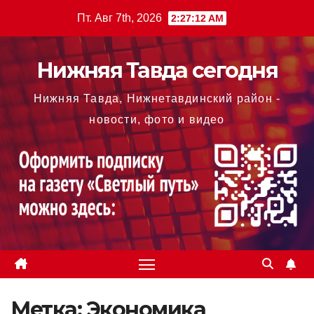
Перейти
Пт. Авг 7th, 2026
2:27:13 AM
к
содержимому
Нижняя Тавда сегодня
Нижняя Тавда, Нижнетавдинский район -
новости, фото и видео
Метка:
Экономика