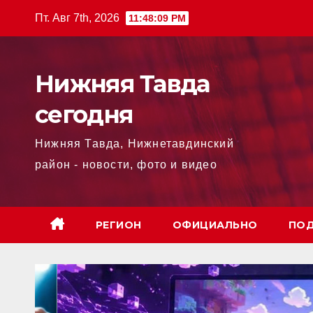
Перейти
Пт. Авг 7th, 2026
11:48:10 PM
к
содержимому
Нижняя Тавда
сегодня
Нижняя Тавда, Нижнетавдинский
район - новости, фото и видео
РЕГИОН
ОФИЦИАЛЬНО
ПОД