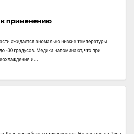
я к применению
асти ожидается аномально низкие температуры
до -30 градусов. Медики напоминают, что при
ереохлаждения и…
я День российского студенчества. Но раньше на Руси