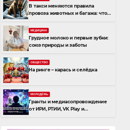
В такси меняются правила
провоза животных и багажа: что
важно знать
МЕДИЦИНА
Грудное молоко и первые зубки:
союз природы и заботы
ОБЩЕСТВО
На ринге – карась и селёдка
ЗАКОН
В отношении жителя Ниж
возбуждено дело за избие
МОЛОДЁЖЬ
Гранты и медиасопровождение
Новотроицкого
04.08.2026
от ИРИ, РТИИ, VK Play и
«Сколково»: победители
«Нейроигр» получат поддержку