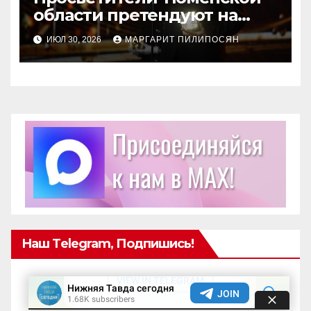
области претендуют на
награду Знание.Премия
ИЮЛ 30, 2026
МАРГАРИТ ПИЛИПОСЯН
Наш Telegram, Подпишись!