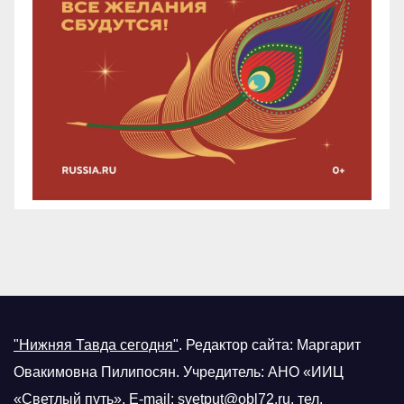
"Нижняя Тавда сегодня"
.
Редактор сайта: Маргарит
Овакимовна Пилипосян. Учредитель: АНО «ИИЦ
«Светлый путь». E-mail:
svetput@obl72.ru
, тел.