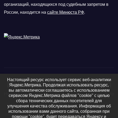
организаций, находящихся под судебным запретом в
России, находится на
сайте Минюста РФ
.
Настоящий ресурс использует сервис веб-аналитики
Нижняя Тавда сегодня
Яндекс.Метрика. Продолжая использовать ресурс,
вы автоматически соглашаетесь с использованием
Нижняя Тавда, Нижнетавдинский район - новости, фото
сервисом Яндекс.Метрика файлов "cookie" с целью
сбора технических данных посетителей для
и видео
улучшения качества обслуживания. Информация об
использовании вами данного сайта, собранная при
помощи "cookie", будет передаваться Яндексу и