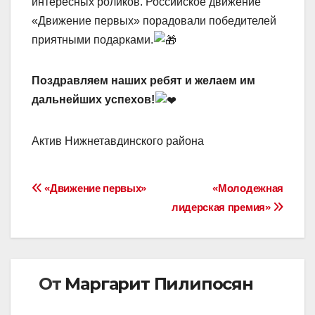
интересных роликов. Российское движение
«Движение первых» порадовали победителей
приятными подарками.
Поздравляем наших ребят и желаем им
дальнейших успехов!
Актив Нижнетавдинского района
Навигация
«Движение первых»
«Молодежная
лидерская премия»
по
записям
От
Маргарит Пилипосян