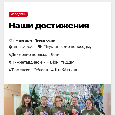
МОЛОДЁЖЬ
Наши достижения
От
Маргарит Пилипосян
#Бухтальские непоседы
,
ЯНВ 12, 2023
#Движение первых
,
#Дети
,
#Нижнетавдинский Район
,
#РДДМ
,
#Тюменская Область
,
#ШтабАктива