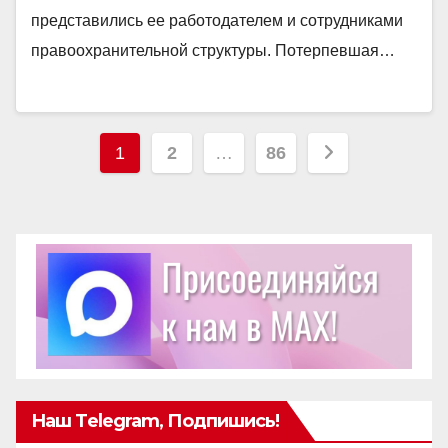
представились ее работодателем и сотрудниками
правоохранительной структуры. Потерпевшая…
Пагинация
1
2
…
86
записей
Наш Telegram, Подпишись!