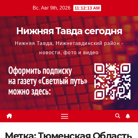
Перейти
Вс. Авг 9th, 2026
11:12:14 AM
к
содержимому
Нижняя Тавда сегодня
Нижняя Тавда, Нижнетавдинский район -
новости, фото и видео
Метка:
Тюменская Область