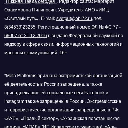
"Нижняя Тавда сегодня"
.
Редактор сайта: Маргарит
Овакимовна Пилипосян. Учредитель: АНО «ИИЦ
«Светлый путь». E-mail:
svetput@obl72.ru
, тел.
8(34533)23235. Регистрационный номер
ЭЛ № ФС 77 -
68007 от 21.12.2016
г.
выдано Федеральной службой по
надзору в сфере связи, информационных технологий и
массовых коммуникаций. 16+
*Meta Platforms признана экстремистской организацией,
её деятельность в России запрещена, а также
принадлежащие ей социальные сети Facebook и
Instagram так же запрещены в России. Экстремистские
и террористические организации, запрещенные в РФ:
«АУЕ», «Правый сектор», «Украинская повстанческая
армия», «ИГИЛ» (ИГ, Исламское государство), «Аль-