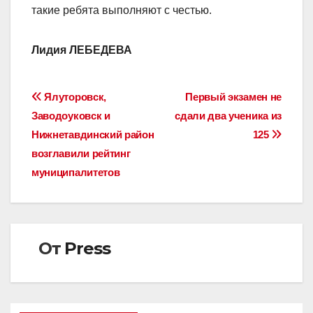
такие ребята выполняют с честью.
Лидия ЛЕБЕДЕВА
Навигация
Ялуторовск,
Первый экзамен не
Заводоуковск и
сдали два ученика из
по
Нижнетавдинский район
125
записям
возглавили рейтинг
муниципалитетов
От
Press