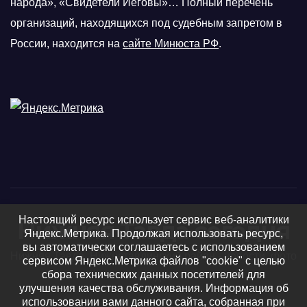
народа», «Свидетели Иеговы»… Полный перечень
организаций, находящихся под судебным запретом в
России, находится на
сайте Минюста РФ
.
Настоящий ресурс использует сервис веб-аналитики
Нижняя Тавда сегодня
Яндекс.Метрика. Продолжая использовать ресурс,
вы автоматически соглашаетесь с использованием
Нижняя Тавда, Нижнетавдинский район - новости, фото
сервисом Яндекс.Метрика файлов "cookie" с целью
сбора технических данных посетителей для
и видео
улучшения качества обслуживания. Информация об
использовании вами данного сайта, собранная при