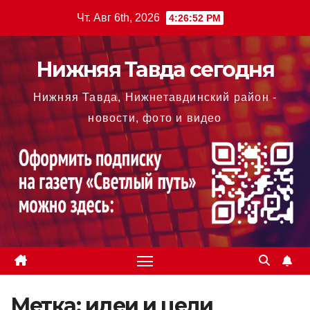
Перейти
Чт. Авг 6th, 2026
4:26:53 PM
к
содержимому
Нижняя Тавда сегодня
Нижняя Тавда, Нижнетавдинский район -
новости, фото и видео
Метка:
идеи и цели