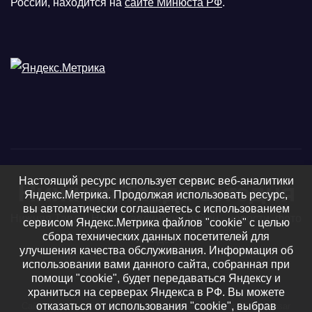
России, находится на
сайте Минюста РФ
.
Настоящий ресурс использует сервис веб-аналитики
Нижняя Тавда сегодня
Яндекс.Метрика. Продолжая использовать ресурс,
вы автоматически соглашаетесь с использованием
Нижняя Тавда, Нижнетавдинский район - новости, фото
сервисом Яндекс.Метрика файлов "cookie" с целью
сбора технических данных посетителей для
и видео
улучшения качества обслуживания. Информация об
использовании вами данного сайта, собранная при
помощи "cookie", будет передаваться Яндексу и
храниться на серверах Яндекса в РФ. Вы можете
отказаться от использования "cookie", выбрав
Сайт работает на WordPress
|
Тема: Newsup, автор
Themeansar