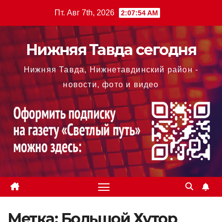
Перейти
Пт. Авг 7th, 2026
2:07:55 AM
к
содержимому
Нижняя Тавда сегодня
Нижняя Тавда, Нижнетавдинский район -
новости, фото и видео
Метка:
Большой Хутор