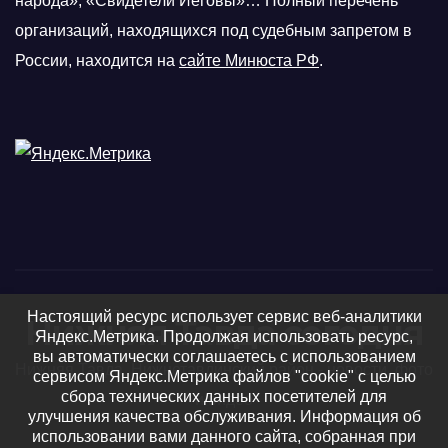
народа», «Свидетели Иеговы»… Полный перечень
организаций, находящихся под судебным запретом в
России, находится на
сайте Минюста РФ
.
Настоящий ресурс использует сервис веб-аналитики
Нижняя Тавда сегодня
Яндекс.Метрика. Продолжая использовать ресурс,
вы автоматически соглашаетесь с использованием
Нижняя Тавда, Нижнетавдинский район - новости, фото
сервисом Яндекс.Метрика файлов "cookie" с целью
сбора технических данных посетителей для
и видео
улучшения качества обслуживания. Информация об
использовании вами данного сайта, собранная при