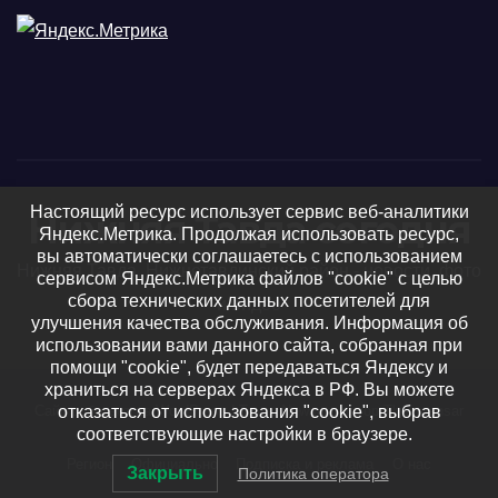
Настоящий ресурс использует сервис веб-аналитики
Нижняя Тавда сегодня
Яндекс.Метрика. Продолжая использовать ресурс,
вы автоматически соглашаетесь с использованием
Нижняя Тавда, Нижнетавдинский район - новости, фото
сервисом Яндекс.Метрика файлов "cookie" с целью
сбора технических данных посетителей для
и видео
улучшения качества обслуживания. Информация об
использовании вами данного сайта, собранная при
помощи "cookie", будет передаваться Яндексу и
храниться на серверах Яндекса в РФ. Вы можете
отказаться от использования "cookie", выбрав
Сайт работает на WordPress
|
Тема: Newsup, автор
Themeansar
соответствующие настройки в браузере.
Регион
Официально
Подписка и реклама
О нас
Закрыть
Политика оператора