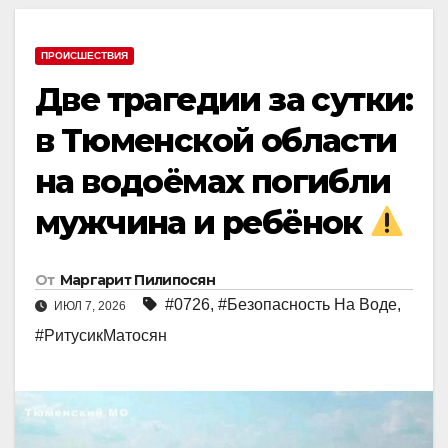
ПРОИСШЕСТВИЯ
Две трагедии за сутки:
в Тюменской области
на водоёмах погибли
мужчина и ребёнок
От
Маргарит Пилипосян
#0726
,
#Безопасность На Воде
,
ИЮЛ 7, 2026
#РитусикМатосян