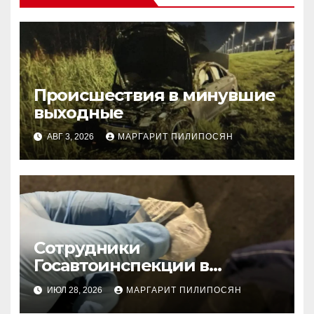
Происшествия в минувшие
выходные
АВГ 3, 2026
МАРГАРИТ ПИЛИПОСЯН
Сотрудники
Госавтоинспекции в
Тюменском районе
ИЮЛ 28, 2026
МАРГАРИТ ПИЛИПОСЯН
задержали подозреваемого