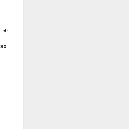
е 50–
ого