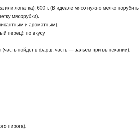
а или лопатка): 600 г. (В идеале мясо нужно мелко порубить
етку мясорубки).
 пикантным и ароматным).
й перец): по вкусу.
л (часть пойдет в фарш, часть — зальем при выпекании).
го пирога).