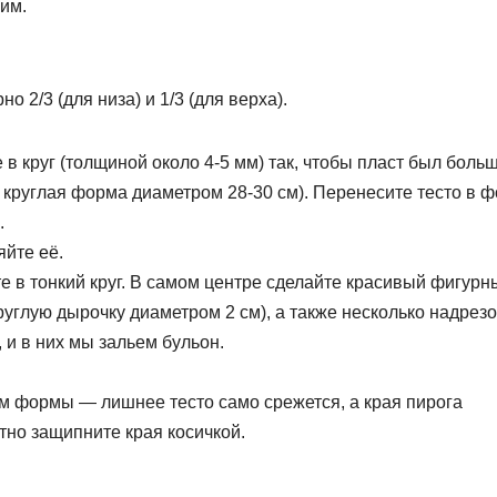
ким.
о 2/3 (для низа) и 1/3 (для верха).
 в круг (толщиной около 4-5 мм) так, чтобы пласт был боль
круглая форма диаметром 28-30 см). Перенесите тесто в ф
.
яйте её.
те в тонкий круг. В самом центре сделайте красивый фигурн
руглую дырочку диаметром 2 см), а также несколько надрезо
 и в них мы зальем бульон.
аям формы — лишнее тесто само срежется, а края пирога
тно защипните края косичкой.