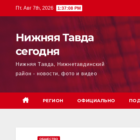
Перейти
Пт. Авг 7th, 2026
1:37:10 PM
к
содержимому
Нижняя Тавда
сегодня
Нижняя Тавда, Нижнетавдинский
район - новости, фото и видео
РЕГИОН
ОФИЦИАЛЬНО
ПОД
ОБЩЕСТВО