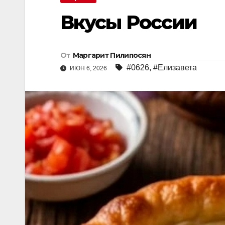
Вкусы России
От
Маргарит Пилипосян
#0626
,
#Елизавета
ИЮН 6, 2026