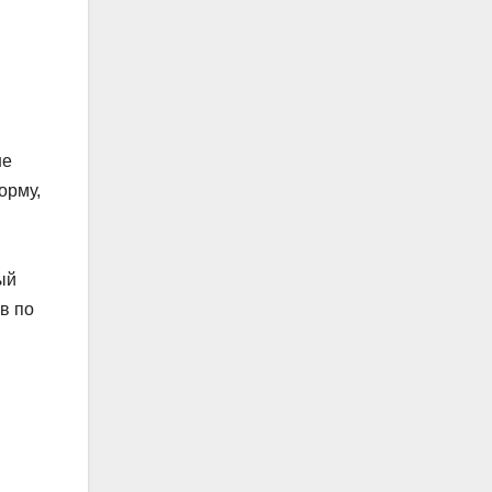
ше
орму,
ый
в по