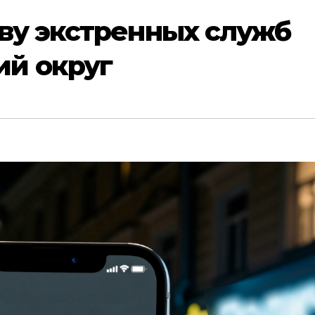
ву экстренных служб
й округ