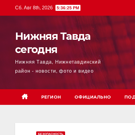
Перейти
Сб. Авг 8th, 2026
5:36:27 PM
к
содержимому
Нижняя Тавда
сегодня
Нижняя Тавда, Нижнетавдинский
район - новости, фото и видео
РЕГИОН
ОФИЦИАЛЬНО
ПОД
БЕЗОПАСНОСТЬ