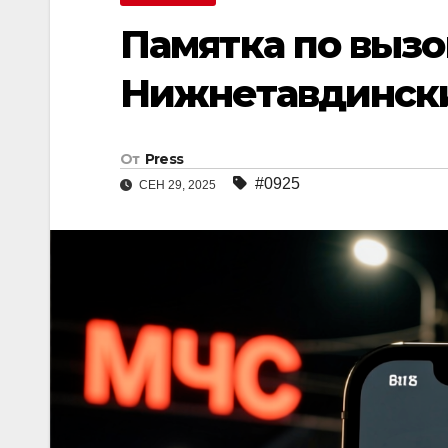
Памятка по вызо
Нижнетавдински
От
Press
#0925
СЕН 29, 2025