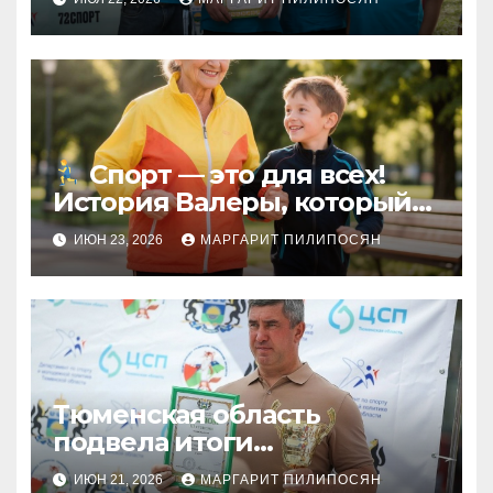
Спорт — это для всех!
История Валеры, который
изменил своё мнение
ИЮН 23, 2026
МАРГАРИТ ПИЛИПОСЯН
Тюменская область
подвела итоги
комплексной Спартакиады
ИЮН 21, 2026
МАРГАРИТ ПИЛИПОСЯН