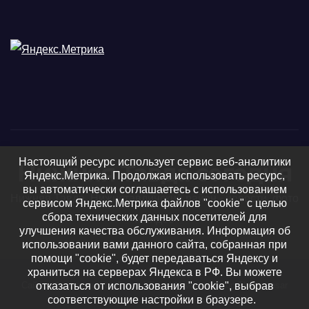
Настоящий ресурс использует сервис веб-аналитики
Нижняя Тавда сегодня
Яндекс.Метрика. Продолжая использовать ресурс,
вы автоматически соглашаетесь с использованием
Нижняя Тавда, Нижнетавдинский район - новости, фото
сервисом Яндекс.Метрика файлов "cookie" с целью
сбора технических данных посетителей для
и видео
улучшения качества обслуживания. Информация об
использовании вами данного сайта, собранная при
помощи "cookie", будет передаваться Яндексу и
храниться на серверах Яндекса в РФ. Вы можете
Сайт работает на WordPress
|
Тема: Newsup, автор
Themeansar
отказаться от использования "cookie", выбрав
соответствующие настройки в браузере.