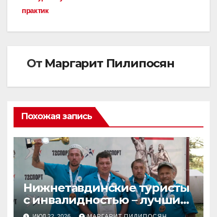
практик
От
Маргарит Пилипосян
Похожая запись
Нижнетавдинские туристы
с инвалидностью – лучшие
в регионе!
ИЮЛ 22, 2026
МАРГАРИТ ПИЛИПОСЯН