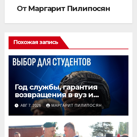
От
Маргарит Пилипосян
Похожая запись
Год службы, гарантия
возвращения в вуз и
защита от переводов в
АВГ 7, 2026
МАРГАРИТ ПИЛИПОСЯН
другие части