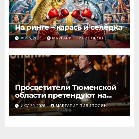
На ринге – карась и селёдка
АВГ 5, 2026
МАРГАРИТ ПИЛИПОСЯН
Просветители Тюменской
области претендуют на
награду Знание.Премия
ИЮЛ 30, 2026
МАРГАРИТ ПИЛИПОСЯН