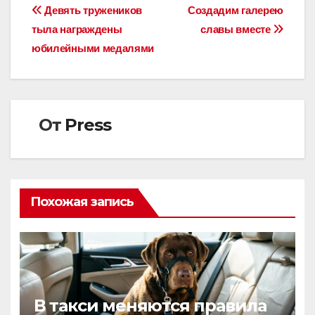
Навигация
Девять тружеников
Создадим галерею
тыла награждены
славы вместе
по
юбилейными медалями
записям
От
Press
Похожая запись
В такси меняются правила