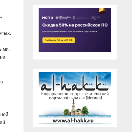
.
ятых,
ными,
ни.
 в
вной
шей