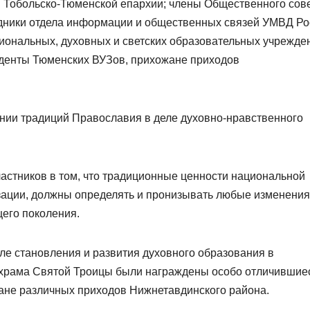
 Тобольско-Тюменской епархии; члены Общественного сов
удники отдела информации и общественных связей УМВД Ро
иональных, духовных и светских образовательных учрежде
уденты Тюменских ВУЗов, прихожане приходов
нии традиций Православия в деле духовно-нравственного
стников в том, что традиционные ценности национальной
зации, должны определять и пронизывать любые изменения
его поколения.
ле становления и развития духовного образования в
 храма Святой Троицы были награждены особо отличившие
ане различных приходов Нижнетавдинского района.