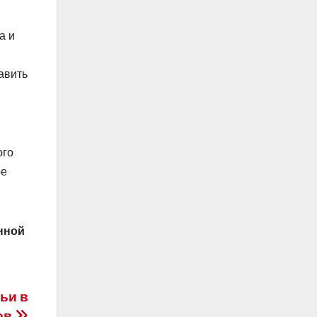
а и
авить
ого
ое
нной
ьи в
ов