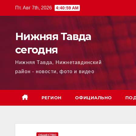
Перейти
Пт. Авг 7th, 2026
4:41:00 AM
к
содержимому
Нижняя Тавда
сегодня
Нижняя Тавда, Нижнетавдинский
район - новости, фото и видео
РЕГИОН
ОФИЦИАЛЬНО
ПОД
ОБЩЕСТВО