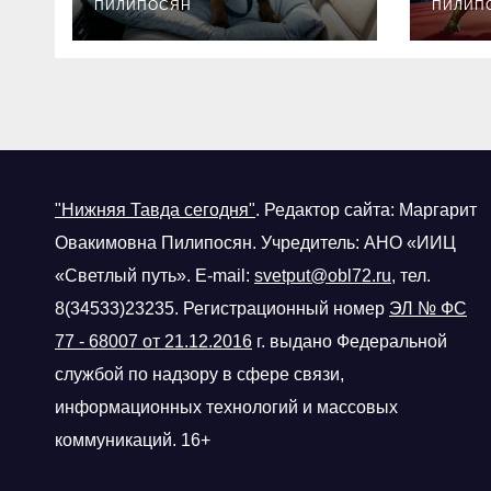
знать
ПИЛИПОСЯН
ПИЛИП
"Нижняя Тавда сегодня"
.
Редактор сайта: Маргарит
Овакимовна Пилипосян. Учредитель: АНО «ИИЦ
«Светлый путь». E-mail:
svetput@obl72.ru
, тел.
8(34533)23235. Регистрационный номер
ЭЛ № ФС
77 - 68007 от 21.12.2016
г.
выдано Федеральной
службой по надзору в сфере связи,
информационных технологий и массовых
коммуникаций. 16+