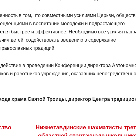
нность в том, что совместными усилиями Церкви, обществ
 тенденциями в воспитании молодежи и подрастающего
ется быстрее и эффективнее. Необходимо все усилия напр
учия детей, содействовать введению в содержание
православных традиций.
одействие в проведении Конференции директора Автономн
ников и работников учреждения, оказавших непосредственн
хода храма Святой Троицы, директор Центра традицио
ство
Нижнетавдинские шахматисты трет
областной спартакиаде школьник