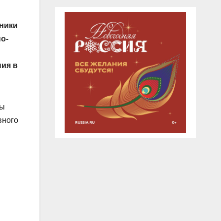
тники
о-
ния в
ры
вного