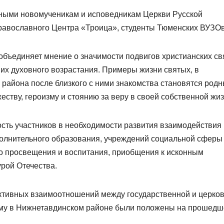
ными новомученикам и исповедникам Церкви Русской
равославного Центра «Троица», студенты Тюменских ВУЗОв
объединяет мнение о значимости подвигов христианских св
их духовного возрастания. Примеры жизни святых, в
района после близкого с ними знакомства становятся род
ству, героизму и стоянию за веру в своей собственной жиз
ть участников в необходимости развития взаимодействия
полнительного образования, учреждений социальной сферы
го просвещения и воспитания, приобщения к исконным
рой Отечества.
руктивных взаимоотношений между государственной и церко
тому в Нижнетавдинском районе были положены на прошед