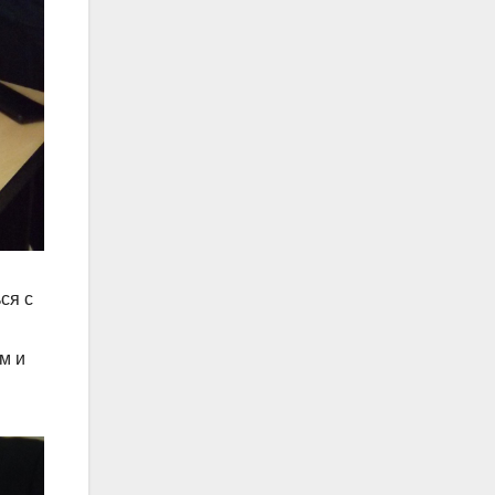
ся с
м и