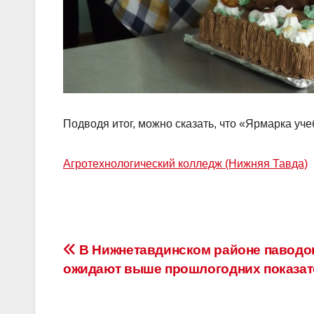
Подводя итог, можно сказать, что «Ярмарка уч
Агротехнологический колледж (Нижняя Тавда)
Навигация
В Нижнетавдинском районе паводо
ожидают выше прошлогодних показат
по
записям