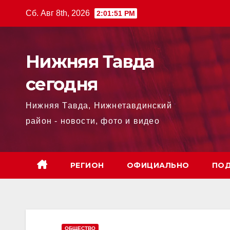
Перейти
Сб. Авг 8th, 2026
2:01:54 PM
к
содержимому
Нижняя Тавда
сегодня
Нижняя Тавда, Нижнетавдинский
район - новости, фото и видео
РЕГИОН
ОФИЦИАЛЬНО
ПОД
ОБЩЕСТВО