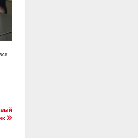
все!
овый
ик