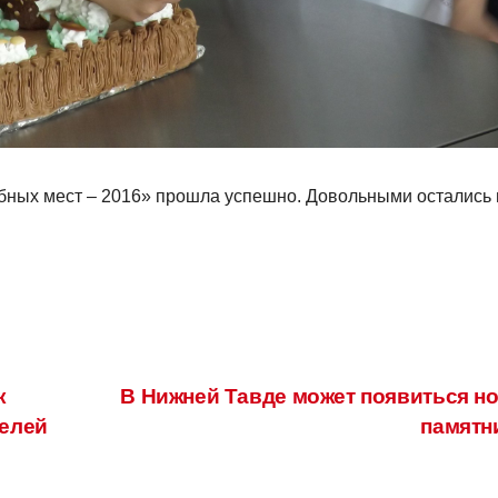
ебных мест – 2016» прошла успешно. Довольными остались 
к
В Нижней Тавде может появиться н
елей
памятн