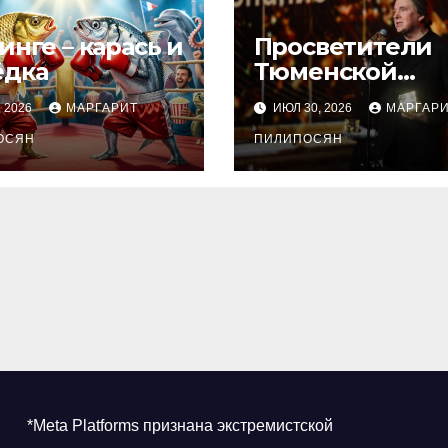
инге – карась и
Просветители
ёдка
Тюменской
области
, 2026
МАРГАРИТ
ИЮЛ 30, 2026
МАРГАР
претендуют на
ОСЯН
награду
ПИЛИПОСЯН
Знание.Преми
*Meta Platforms признана экстремистской