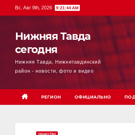
Перейти
Вс. Авг 9th, 2026
9:21:44 AM
к
содержимому
Нижняя Тавда
сегодня
Нижняя Тавда, Нижнетавдинский
район - новости, фото и видео
РЕГИОН
ОФИЦИАЛЬНО
ПОД
ОБЩЕСТВО