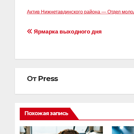
Актив Нижнетавдинского района — Отдел мол
Навигация
Ярмарка выходного дня
по
записям
От
Press
Похожая запись