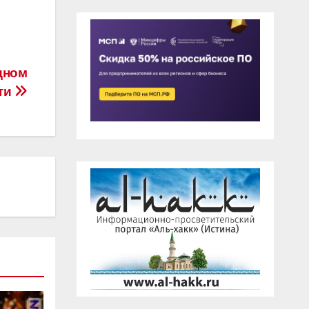
дном
ти