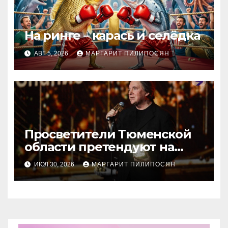
На ринге – карась и селёдка
АВГ 5, 2026
МАРГАРИТ ПИЛИПОСЯН
Просветители Тюменской
области претендуют на
награду Знание.Премия
ИЮЛ 30, 2026
МАРГАРИТ ПИЛИПОСЯН