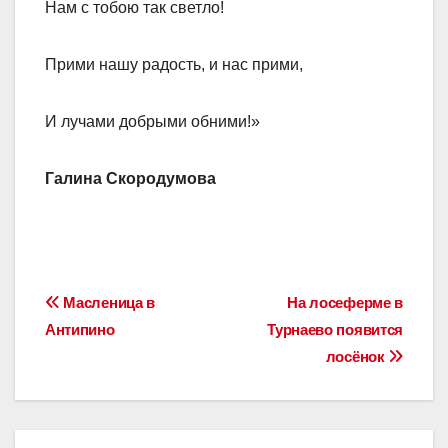
Нам с тобою так светло!
Прими нашу радость, и нас прими,
И лучами добрыми обними!»
Галина Скородумова
Навигация
Масленица в
На лосеферме в
Антипино
Турнаево появится
по
лосёнок
записям