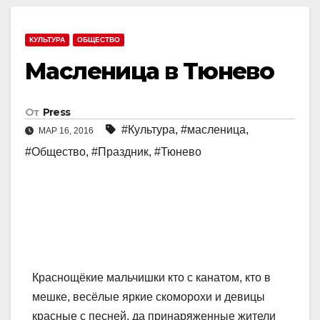
КУЛЬТУРА
ОБЩЕСТВО
Масленица в Тюнево
От
Press
#Культура
,
#масленица
,
МАР 16, 2016
#Общество
,
#Праздник
,
#Тюнево
Краснощёкие мальчишки кто с канатом, кто в
мешке, весёлые яркие скоморохи и девицы
красные с песней, да принаряженные жители