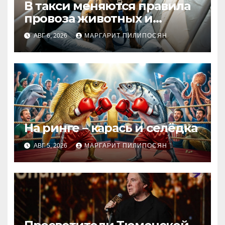
В такси меняются правила
провоза животных и
багажа: что важно знать
АВГ 6, 2026
МАРГАРИТ ПИЛИПОСЯН
На ринге – карась и селёдка
АВГ 5, 2026
МАРГАРИТ ПИЛИПОСЯН