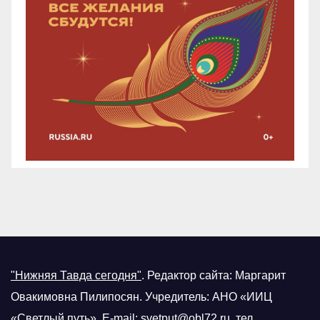
"Нижняя Тавда сегодня"
.
Редактор сайта: Маргарит
Овакимовна Пилипосян. Учредитель: АНО «ИИЦ
«Светлый путь». E-mail:
svetput@obl72.ru
, тел.