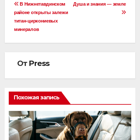
Навигация
В Нижнетавдинском
Душа и знания — земле
районе открыты залежи
по
титан-циркониевых
записям
минералов
От
Press
Похожая запись