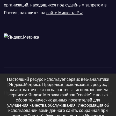
организаций, находящихся под судебным запретом в
России, находится на
сайте Минюста РФ
.
Настоящий ресурс использует сервис веб-аналитики
Нижняя Тавда сегодня
Яндекс.Метрика. Продолжая использовать ресурс,
вы автоматически соглашаетесь с использованием
Нижняя Тавда, Нижнетавдинский район - новости, фото
сервисом Яндекс.Метрика файлов "cookie" с целью
сбора технических данных посетителей для
и видео
улучшения качества обслуживания. Информация об
использовании вами данного сайта, собранная при
помощи "cookie", будет передаваться Яндексу и