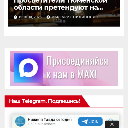
Просветители Тюменской
области претендуют на
награду Знание.Премия
ИЮЛ 30, 2026
МАРГАРИТ ПИЛИПОСЯН
Наш Telegram, Подпишись!