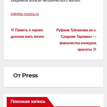
хищников вблизи человеческого жилья.
interfax-russia.ru
Навигация
Память о героях
Руфина Туйчикова из с.
должна жить вечно
Средние Тарманы —
по
финалистка конкурса
записям
красоты
От
Press
Похожая запись