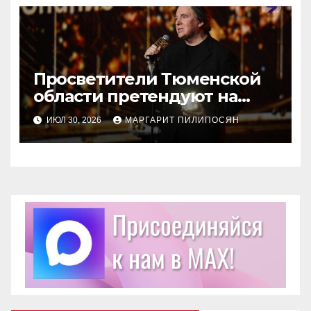
Просветители Тюменской
области претендуют на
награду Знание.Премия
ИЮЛ 30, 2026
МАРГАРИТ ПИЛИПОСЯН