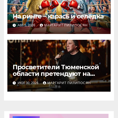
На ринге – карась и селёдка
АВГ 5, 2026
МАРГАРИТ ПИЛИПОСЯН
Просветители Тюменской
области претендуют на
награду Знание.Премия
ИЮЛ 30, 2026
МАРГАРИТ ПИЛИПОСЯН