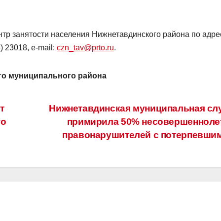
нтр занятости населения Нижнетавдинского района по адрес
) 23018, e-mail:
czn_tav@prto.ru
.
го муниципального района
т
Нижнетавдинская муниципальная сл
го
примирила 50% несовершенноле
правонарушителей с потерпевши