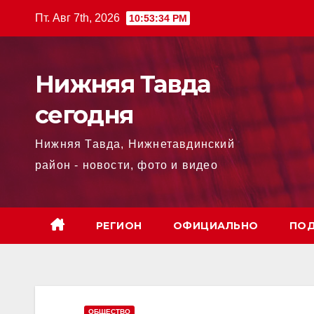
Перейти
Пт. Авг 7th, 2026
10:53:35 PM
к
содержимому
Нижняя Тавда
сегодня
Нижняя Тавда, Нижнетавдинский
район - новости, фото и видео
РЕГИОН
ОФИЦИАЛЬНО
ПОД
ОБЩЕСТВО