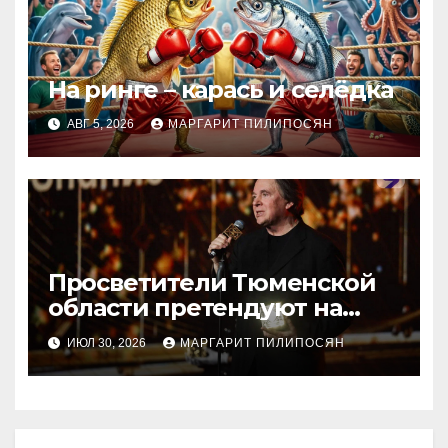
На ринге – карась и селёдка
АВГ 5, 2026
МАРГАРИТ ПИЛИПОСЯН
Просветители Тюменской
области претендуют на
награду Знание.Премия
ИЮЛ 30, 2026
МАРГАРИТ ПИЛИПОСЯН