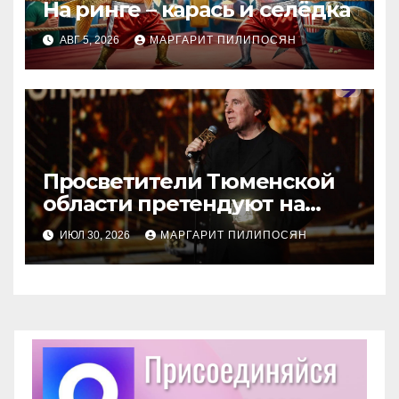
На ринге – карась и селёдка
АВГ 5, 2026
МАРГАРИТ ПИЛИПОСЯН
Просветители Тюменской
области претендуют на
награду Знание.Премия
ИЮЛ 30, 2026
МАРГАРИТ ПИЛИПОСЯН