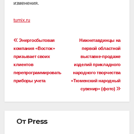
изменения.
tumix.ru
Навигация
Энергосбытовая
Нижнетавдинцы на
компания «Восток»
первой областной
по
призывает своих
выставке-продаже
записям
клиентов
изделий прикладного
перепрограммировать
народного творчества
приборы учета
«Тюменский народный
сувенир» (фото)
От
Press