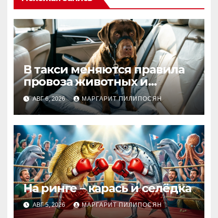
В такси меняются правила
провоза животных и
багажа: что важно знать
АВГ 6, 2026
МАРГАРИТ ПИЛИПОСЯН
На ринге – карась и селёдка
АВГ 5, 2026
МАРГАРИТ ПИЛИПОСЯН