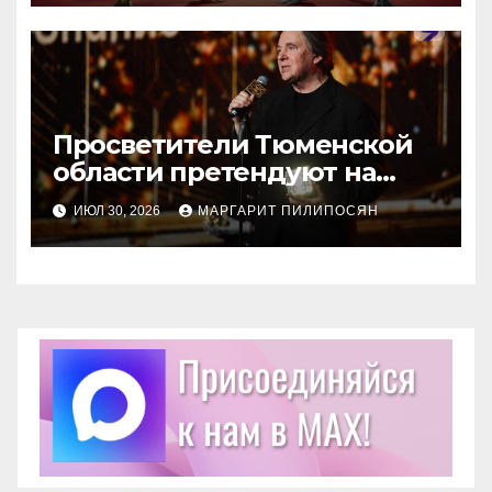
Просветители Тюменской
области претендуют на
награду Знание.Премия
ИЮЛ 30, 2026
МАРГАРИТ ПИЛИПОСЯН