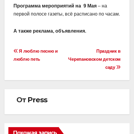
Программа мероприятий на 9 Мая
– на
первой полосе газеты, всё расписано по часам.
А также реклама, объявления.
Навигация
Я люблю песню и
Праздник в
люблю петь
Черепановском детском
по
саду
записям
От
Press
Похожая запись