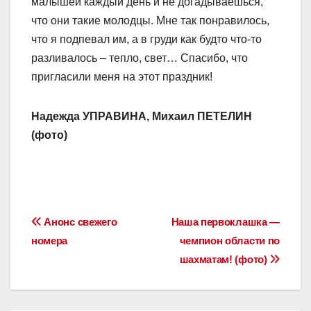
малышей каждый день и не догадываешься,
что они такие молодцы. Мне так понравилось,
что я подпевал им, а в груди как будто что-то
разливалось – тепло, свет… Спасибо, что
пригласили меня на этот праздник!
Надежда УПРАВИНА, Михаил ПЕТЕЛИН
(фото)
Навигация
Анонс свежего
Наша первоклашка —
номера
чемпион области по
по
шахматам! (фото)
записям