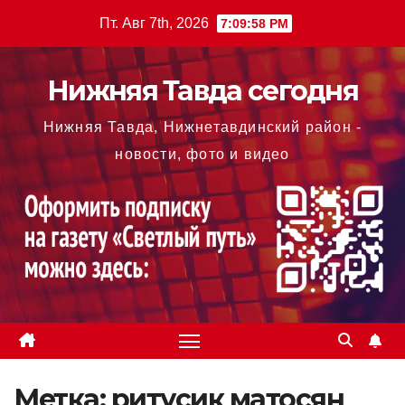
Перейти
Пт. Авг 7th, 2026
7:10:00 PM
к
содержимому
Нижняя Тавда сегодня
Нижняя Тавда, Нижнетавдинский район -
новости, фото и видео
Метка:
ритусик матосян