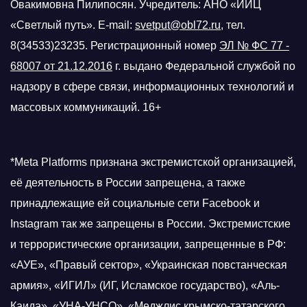
Овакимовна Пилипосян. Учредитель: АНО «ИИЦ
«Светлый путь». E-mail:
svetput@obl72.ru
, тел.
8(34533)23235. Регистрационный номер
ЭЛ № ФС 77 -
68007 от 21.12.2016
г.
выдано Федеральной службой по
надзору в сфере связи, информационных технологий и
массовых коммуникаций. 16+
*Meta Platforms признана экстремистской организацией,
её деятельность в России запрещена, а также
принадлежащие ей социальные сети Facebook и
Instagram так же запрещены в России. Экстремистские
и террористические организации, запрещенные в РФ:
«АУЕ», «Правый сектор», «Украинская повстанческая
армия», «ИГИЛ» (ИГ, Исламское государство), «Аль-
Каида», «УНА-УНСО», «Меджлис крымско-татарского