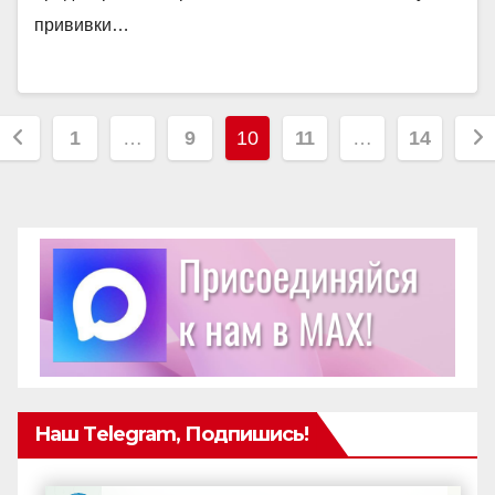
прививки…
Пагинация
1
…
9
10
11
…
14
записей
Наш Telegram, Подпишись!