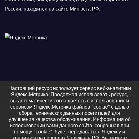
России, находится на
сайте Минюста РФ
.
Настоящий ресурс использует сервис веб-аналитики
Нижняя Тавда сегодня
Яндекс.Метрика. Продолжая использовать ресурс,
вы автоматически соглашаетесь с использованием
Нижняя Тавда, Нижнетавдинский район - новости, фото
сервисом Яндекс.Метрика файлов "cookie" с целью
сбора технических данных посетителей для
и видео
улучшения качества обслуживания. Информация об
использовании вами данного сайта, собранная при
помощи "cookie", будет передаваться Яндексу и
храниться на серверах Яндекса в РФ. Вы можете