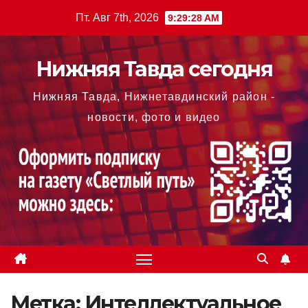
Перейти
Пт. Авг 7th, 2026
9:29:28 AM
к
содержимому
Нижняя Тавда сегодня
Нижняя Тавда, Нижнетавдинский район -
новости, фото и видео
Метка:
Интеллектуальное