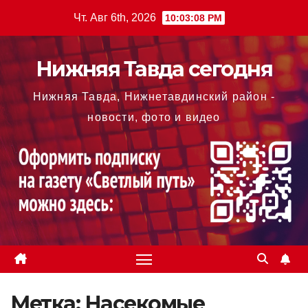
Перейти
Чт. Авг 6th, 2026
10:03:09 PM
к
содержимому
Нижняя Тавда сегодня
Нижняя Тавда, Нижнетавдинский район -
новости, фото и видео
Метка:
Насекомые