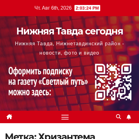
Перейти
Чт. Авг 6th, 2026
2:03:25 PM
к
содержимому
Нижняя Тавда сегодня
Нижняя Тавда, Нижнетавдинский район -
новости, фото и видео
Метка:
Хризантема