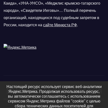
Каида», «УНА-УНСО», «Меджлис крымско-татарского
народа», «Свидетели Иеговы»… Полный перечень
организаций, находящихся под судебным запретом в
России, находится на
сайте Минюста РФ
.
Настоящий ресурс использует сервис веб-аналитики
Нижняя Тавда сегодня
Яндекс.Метрика. Продолжая использовать ресурс,
вы автоматически соглашаетесь с использованием
Нижняя Тавда, Нижнетавдинский район - новости, фото
сервисом Яндекс.Метрика файлов "cookie" с целью
сбора технических данных посетителей для
и видео