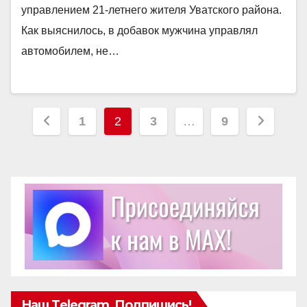
управлением 21-летнего жителя Уватского района.
Как выяснилось, в добавок мужчина управлял
автомобилем, не…
Пагинация
1
2
3
…
9
записей
Наш Telegram, Подпишись!