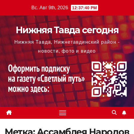
Перейти
Вс. Авг 9th, 2026
12:37:41 PM
к
содержимому
Нижняя Тавда сегодня
Нижняя Тавда, Нижнетавдинский район -
новости, фото и видео
Метка:
Ассамблея Народов