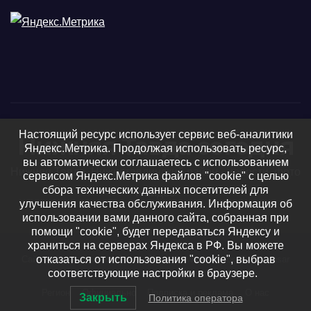
Настоящий ресурс использует сервис веб-аналитики
Нижняя Тавда сегодня
Яндекс.Метрика. Продолжая использовать ресурс,
вы автоматически соглашаетесь с использованием
Нижняя Тавда, Нижнетавдинский район - новости, фото
сервисом Яндекс.Метрика файлов "cookie" с целью
сбора технических данных посетителей для
и видео
улучшения качества обслуживания. Информация об
использовании вами данного сайта, собранная при
помощи "cookie", будет передаваться Яндексу и
храниться на серверах Яндекса в РФ. Вы можете
отказаться от использования "cookie", выбрав
Сайт работает на WordPress
|
Тема: Newsup, автор
Themeansar
соответствующие настройки в браузере.
Регион
Официально
Подписка и реклама
О нас
Закрыть
Политика оператора