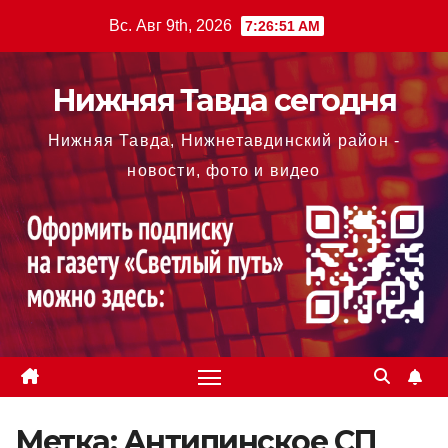
Перейти
Вс. Авг 9th, 2026
7:26:51 AM
к
содержимому
Нижняя Тавда сегодня
Нижняя Тавда, Нижнетавдинский район -
новости, фото и видео
Метка:
Антипинское СП